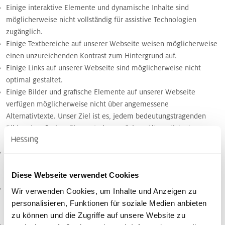
Einige interaktive Elemente und dynamische Inhalte sind
möglicherweise nicht vollständig für assistive Technologien
zugänglich.
Einige Textbereiche auf unserer Webseite weisen möglicherweise
einen unzureichenden Kontrast zum Hintergrund auf.
Einige Links auf unserer Webseite sind möglicherweise nicht
optimal gestaltet.
Einige Bilder und grafische Elemente auf unserer Webseite
verfügen möglicherweise nicht über angemessene
Alternativtexte. Unser Ziel ist es, jedem bedeutungstragenden
Bild und grafischen Element einen präzisen Alternativtext
zuzuordnen.
Einzelne Seitenstrukturen oder Strukturelemente sind nicht mit
den notwendigen Attributen implementiert, was die Navigation
Diese Webseite verwendet Cookies
und das Verständnis erschweren könnte.
Einige interaktive Elemente wie Schaltflächen, Eingabefelder und
Wir verwenden Cookies, um Inhalte und Anzeigen zu
Auswahlmenüs sind nicht ausreichend beschriftet oder
personalisieren, Funktionen für soziale Medien anbieten
zugänglich.
zu können und die Zugriffe auf unsere Website zu
Die Anpassbarkeit von Textabständen und die Zoom-Funktionalität