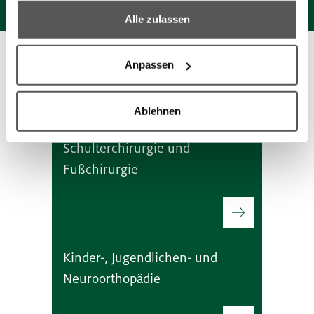
process your information.
Alle zulassen
Anpassen
Meistgesuchte Themen
Ablehnen
Sportorthopädie, Arthroskopie,
Schulterchirurgie und
Fußchirurgie
Kinder-, Jugendlichen- und
Neuroorthopädie