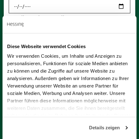
Details zu Ihrem Anliegen
Betroffener Bereich
Diese Webseite verwendet Cookies
Meinung
*
Wir verwenden Cookies, um Inhalte und Anzeigen zu
personalisieren, Funktionen für soziale Medien anbieten
zu können und die Zugriffe auf unsere Website zu
Dateien
analysieren. Außerdem geben wir Informationen zu Ihrer
Verwendung unserer Website an unsere Partner für
Dateiupload
soziale Medien, Werbung und Analysen weiter. Unsere
Partner führen diese Informationen möglicherweise mit
weiteren Daten zusammen, die Sie ihnen bereitgestellt
Absenden
haben oder die sie im Rahmen Ihrer Nutzung der Dienste
gesammelt haben.
Details zeigen
We work with
8 third parties
who may receive and