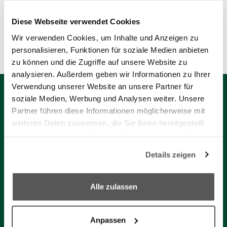
Beauftragter für Medizinproduktesicherheit:
Diese Webseite verwendet Cookies
medizinproduktesicherheit(at)hessing-stiftung.de
Wir verwenden Cookies, um Inhalte und Anzeigen zu
personalisieren, Funktionen für soziale Medien anbieten
Unsere Partner
zu können und die Zugriffe auf unsere Website zu
analysieren. Außerdem geben wir Informationen zu Ihrer
Verwendung unserer Website an unsere Partner für
soziale Medien, Werbung und Analysen weiter. Unsere
Partner führen diese Informationen möglicherweise mit
weiteren Daten zusammen, die Sie ihnen bereitgestellt
haben oder die sie im Rahmen Ihrer Nutzung der Dienste
gesammelt haben.
Details zeigen
We work with
8 third parties
who may receive and
process your information.
Alle zulassen
Anpassen