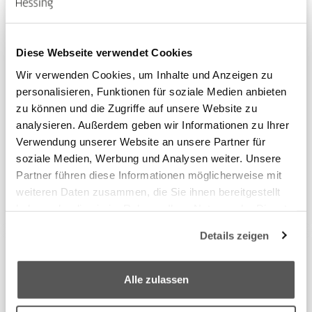
Diese Webseite verwendet Cookies
Wir verwenden Cookies, um Inhalte und Anzeigen zu
Iliosakralsyndrom
personalisieren, Funktionen für soziale Medien anbieten
zu können und die Zugriffe auf unsere Website zu
Das Iliosakralgelenk kann durch Verschleiß Schmerzen
analysieren. Außerdem geben wir Informationen zu Ihrer
verursachen. Durch die besondere Stellung des
Verwendung unserer Website an unsere Partner für
Iliosakralgelenks kann es zu Blockierungen kommen,
soziale Medien, Werbung und Analysen weiter. Unsere
die sehr schmerzhaft sein können.
Partner führen diese Informationen möglicherweise mit
Das Iliosakralsyndrom kann aber meist ohne Operation
weiteren Daten zusammen, die Sie ihnen bereitgestellt
behandelt werden.
haben oder die sie im Rahmen Ihrer Nutzung der Dienste
gesammelt haben.
Details zeigen
We work with
8 third parties
who may receive and
process your information.
Alle zulassen